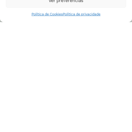
Ver preferências
Política de Cookies
Política de privacidade
Nossa estratégia ambiental inclui
controlar e reduzir a emissão de
gases do efeito estufa em todos os
nossos processos. Conforme nossas