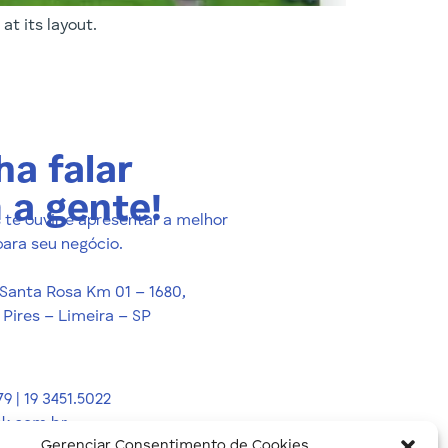
at its layout.
a falar
 a gente!
te ouvir e apresentar a melhor
para seu negócio.
 Santa Rosa Km 01 – 1680,
 Pires – Limeira – SP
79 | 19 3451.5022
k.com.br
Gerenciar Consentimento de Cookies