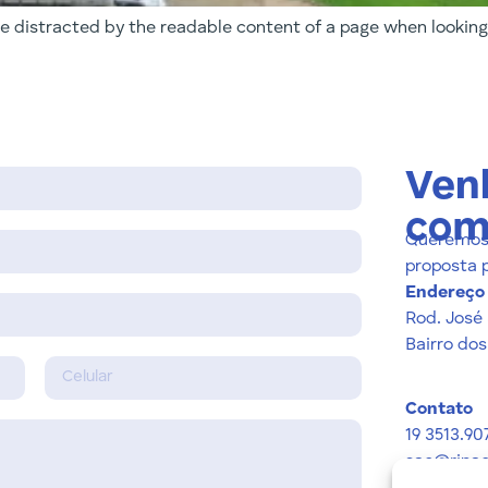
 be distracted by the readable content of a page when looking 
Venh
com
Queremos 
proposta 
Endereço
Rod. José
Bairro dos
Contato
19 3513.90
sac@ripac